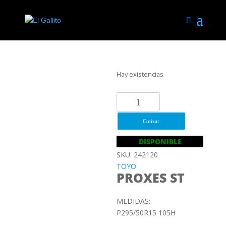
Hay existencias
P295/50R15
105H
TOYO
Cotizar
PROXES
DISPONIBLE
ST
SKU: 242120
cantidad
TOYO
PROXES ST
MEDIDAS:
P295/50R15 105H