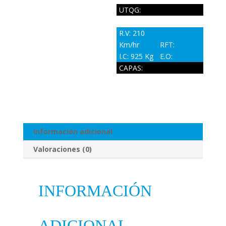
UTQG:
R.V: 210
Km/hr
RFT:
I.C: 925 Kg
E.O:
CAPAS:
Información adicional
Valoraciones (0)
INFORMACIÓN
ADICIONAL