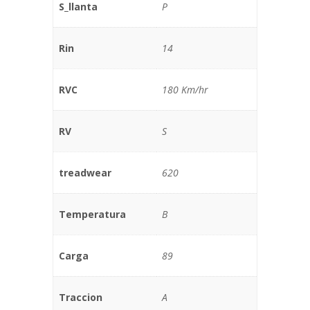
S_llanta
P
Rin
14
RVC
180 Km/hr
RV
S
treadwear
620
Temperatura
B
Carga
89
Traccion
A