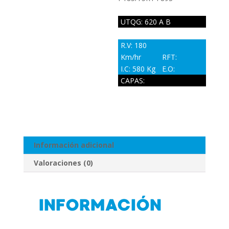
UTQG: 620 A B
R.V: 180
Km/hr
RFT:
I.C: 580 Kg
E.O:
CAPAS:
Información adicional
Valoraciones (0)
INFORMACIÓN