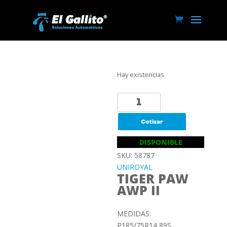
Hay existencias
P185/75R14
89S
UNIROYAL
Cotizar
TIGER
DISPONIBLE
PAW
SKU: 58787
AWP
UNIROYAL
II
TIGER PAW
cantidad
AWP II
MEDIDAS:
P185/75R14 89S