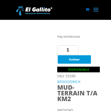
Hay existencias
LT35X12.5R15
113Q
BFGOODRICH
Cotizar
MUD-
DISPONIBLE
TERRAIN
SKU: 53290
T/A
BFGOODRICH
KM2
MUD-
cantidad
TERRAIN T/A
KM2
MEDIDAS: