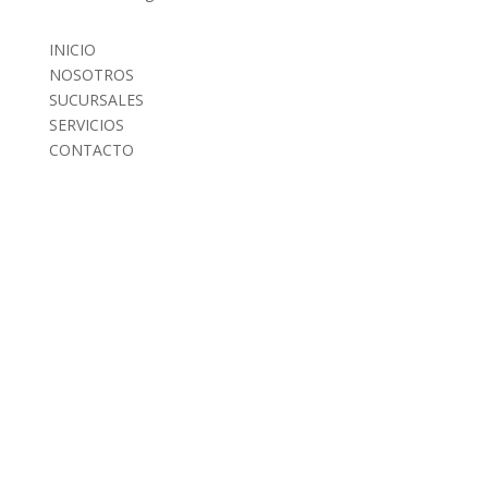
INICIO
NOSOTROS
SUCURSALES
SERVICIOS
CONTACTO
INICIO
NOSOTROS
SUCURSALES
SERVICIOS
CONTACTO
AVISO DE PRIVACIDAD
TIPS Y RECOMENDACIONES