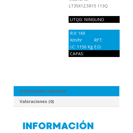
LT35X12.5R15 113Q
UTQG: NINGUNO
R.V: 160
Km/hr
RFT:
I.C: 1150 Kg
E.O:
CAPAS:
Información adicional
Valoraciones (0)
INFORMACIÓN