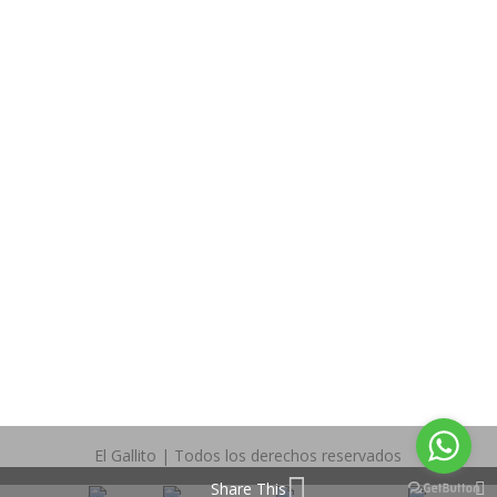
TIPS Y RECOMENDACIONES
POLITICAS EN CAMBIOS Y DEVOLUCIONES
GARANTÍAS
SÍGUENOS EN:
Facebook
Twitter
El Gallito | Todos los derechos reservados
Share This