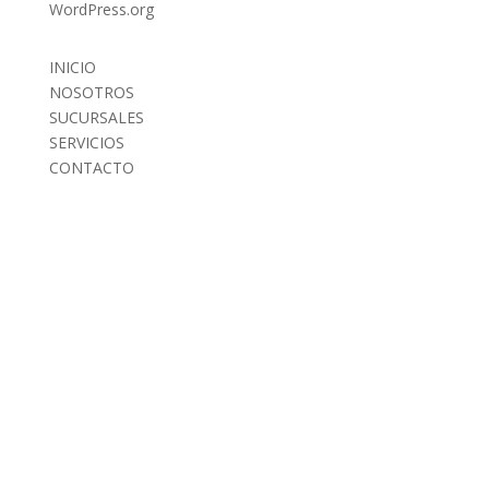
WordPress.org
INICIO
NOSOTROS
SUCURSALES
SERVICIOS
CONTACTO
INICIO
NOSOTROS
SUCURSALES
SERVICIOS
CONTACTO
AVISO DE PRIVACIDAD