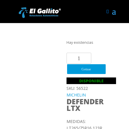
Hay existencias
LT265/75R16
123R
MICHELIN
Cotizar
DEFENDER
DISPONIBLE
LTX
SKU: 56522
cantidad
MICHELIN
DEFENDER
LTX
MEDIDAS:
LT265/75R16 123R