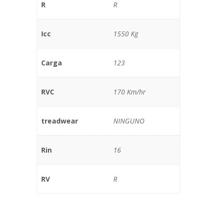
R
R
Icc
1550 Kg
Carga
123
RVC
170 Km/hr
treadwear
NINGUNO
Rin
16
RV
R