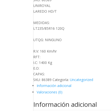
cantidad
UNIROYAL
LAREDO HD/T
MEDIDAS:
LT235/85R16 120Q
UTQG: NINGUNO
R.V: 160 Km/hr
RFT:
I.C: 1400 Kg
E.O:
CAPAS:
SKU:
86389
Categoría:
Uncategorized
Información adicional
Valoraciones (0)
Información adicional