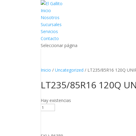
Inicio
Nosotros
Sucursales
Servicios
Contacto
Seleccionar página
Inicio
/
Uncategorized
/ LT235/85R16 120Q UN
LT235/85R16 120Q U
Hay existencias
LT235/85R16
120Q
UNIROYAL
LAREDO
HD/T
SKU: 86389