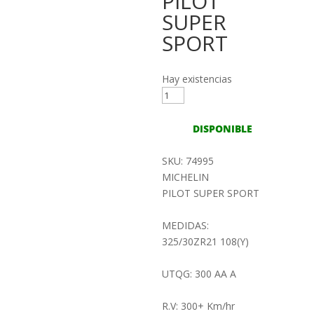
PILOT
SUPER
SPORT
Hay existencias
325/30ZR21
108Y
MICHELIN
DISPONIBLE
PILOT
SUPER
SKU: 74995
SPORT
MICHELIN
cantidad
PILOT SUPER SPORT
MEDIDAS:
325/30ZR21 108(Y)
UTQG: 300 AA A
R.V: 300+ Km/hr