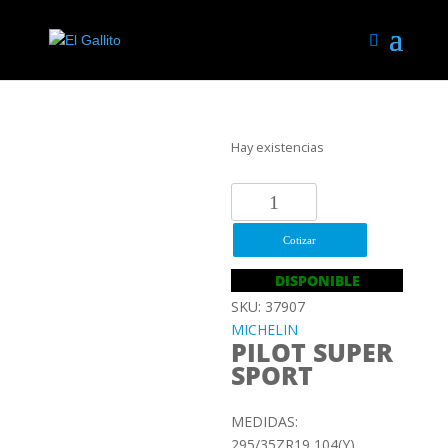
Hay existencias
295/35ZR19
104(Y)
MICHELIN
Cotizar
PILOT
DISPONIBLE
SUPER
SKU: 37907
SPORT
MICHELIN
EO-
PILOT SUPER
MO
SPORT
cantidad
MEDIDAS:
295/35ZR19 104(Y)