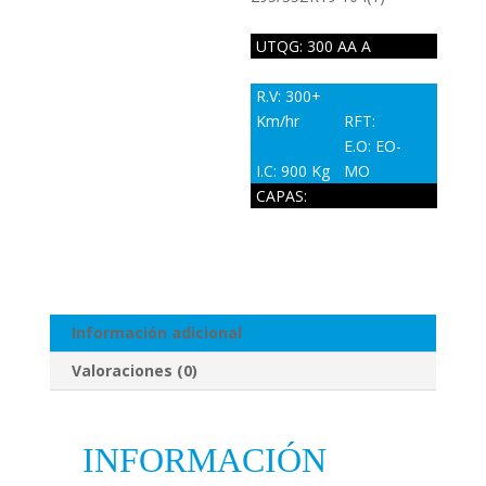
UTQG: 300 AA A
R.V: 300+
Km/hr
RFT:
E.O: EO-
I.C: 900 Kg
MO
CAPAS:
Información adicional
Valoraciones (0)
INFORMACIÓN