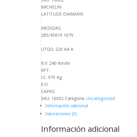
cantidad
MICHELIN
LATITUDE DIAMARIS
MEDIDAS:
285/45R19 107V
UTQG: 220 AA A
R.V: 240 Km/hr
RFT:
I.C: 975 Kg
E.O:
CAPAS:
SKU:
16002
Categoría:
Uncategorized
Información adicional
Valoraciones (0)
Información adicional