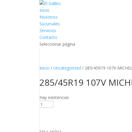
Inicio
Nosotros
Sucursales
Servicios
Contacto
Seleccionar página
Inicio
/
Uncategorized
/ 285/45R19 107V MICHE
285/45R19 107V MICH
Hay existencias
285/45R19
107V
MICHELIN
LATITUDE
DIAMARIS
SKU: 16002