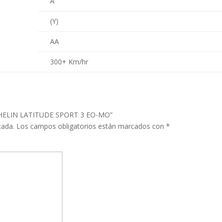
A
(Y)
AA
300+ Km/hr
MICHELIN LATITUDE SPORT 3 EO-MO”
cada.
Los campos obligatorios están marcados con
*