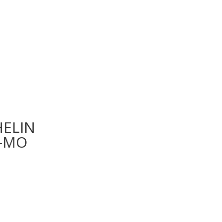
HELIN
O-MO