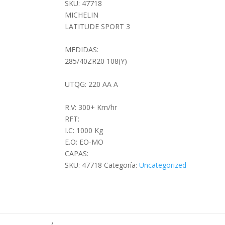
SPORT
SKU: 47718
3
MICHELIN
EO-
LATITUDE SPORT 3
MO
cantidad
MEDIDAS:
285/40ZR20 108(Y)
UTQG: 220 AA A
R.V: 300+ Km/hr
RFT:
I.C: 1000 Kg
E.O: EO-MO
CAPAS:
SKU:
47718
Categoría:
Uncategorized
/