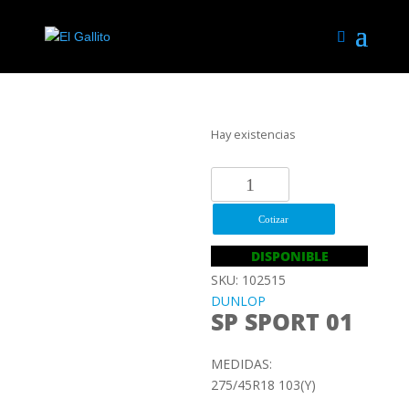
Hay existencias
275/45R18
103Y
DUNLOP
Cotizar
SP
DISPONIBLE
SPORT
SKU: 102515
01
DUNLOP
EO
SP SPORT 01
cantidad
MEDIDAS:
275/45R18 103(Y)