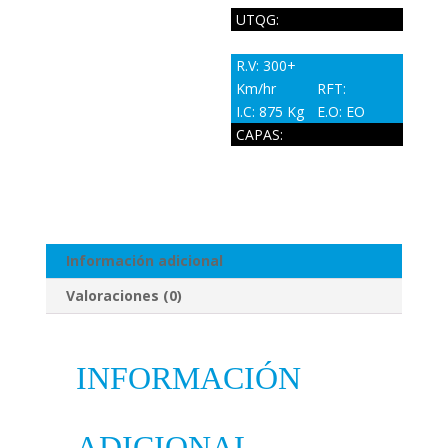
UTQG:
R.V: 300+
Km/hr
RFT:
I.C: 875 Kg
E.O: EO
CAPAS:
Información adicional
Valoraciones (0)
INFORMACIÓN
ADICIONAL