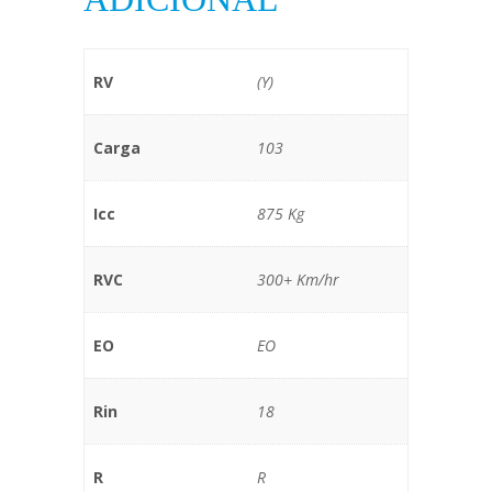
RV
(Y)
Carga
103
Icc
875 Kg
RVC
300+ Km/hr
EO
EO
Rin
18
R
R