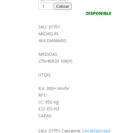
275/40R20XL
Cotizar
106Y
DISPONIBLE
MICHELIN
4X4
SKU: 37751
DIAMARIS
MICHELIN
N1
4X4 DIAMARIS
cantidad
MEDIDAS:
275/40R20 106(Y)
UTQG:
R.V: 300+ Km/hr
RFT:
I.C: 950 Kg
E.O: EO-N1
CAPAS:
SKU:
37751
Categoría:
Uncategorized