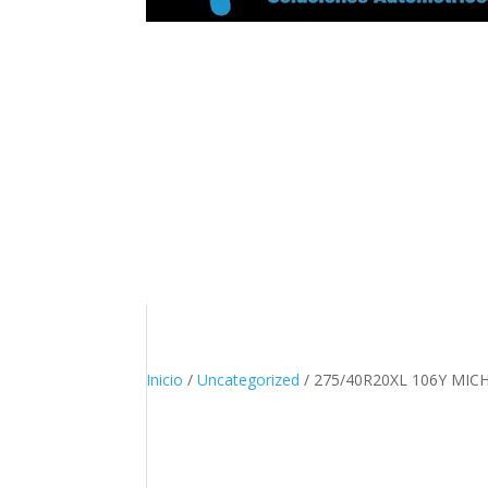
Inicio
/
Uncategorized
/ 275/40R20XL 106Y MIC