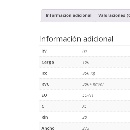
Información adicional
Valoraciones (
Información adicional
RV
(Y)
Carga
106
Icc
950 Kg
RVC
300+ Km/hr
EO
EO-N1
C
XL
Rin
20
Ancho
275