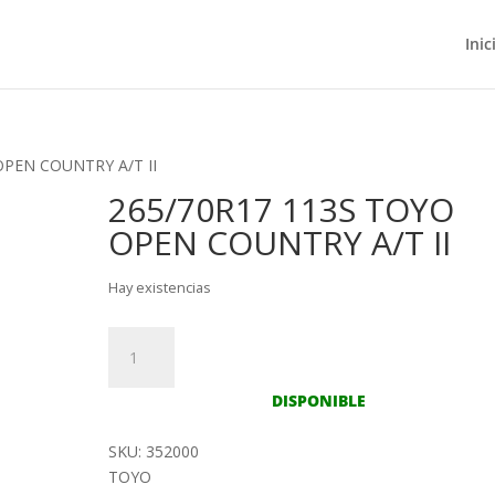
Inic
OPEN COUNTRY A/T II
265/70R17 113S TOYO
OPEN COUNTRY A/T II
Hay existencias
265/70R17
113S
TOYO
DISPONIBLE
OPEN
COUNTRY
SKU: 352000
A/T
TOYO
II