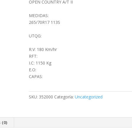
OPEN COUNTRY A/T II
cantidad
MEDIDAS:
265/70R17 113S
UTQG:
R.V: 180 Km/hr
RFT:
I.C: 1150 Kg
E.O:
CAPAS:
SKU:
352000
Categoría:
Uncategorized
 (0)