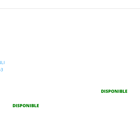
LI
63
25/35R19 88W
DISPONIBLE
DISPONIBLE