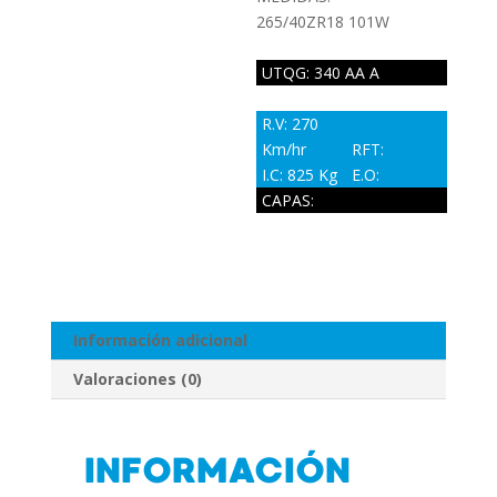
265/40ZR18 101W
UTQG: 340 AA A
R.V: 270
Km/hr
RFT:
I.C: 825 Kg
E.O:
CAPAS:
Información adicional
Valoraciones (0)
INFORMACIÓN