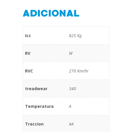
ADICIONAL
Icc
825 Kg
RV
W
RVC
270 Km/hr
treadwear
340
Temperatura
A
Traccion
AA