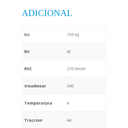
ADICIONAL
Icc
750 Kg
RV
W
RVC
270 Km/hr
treadwear
340
Temperatura
A
Traccion
AA