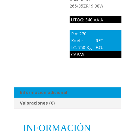
265/35ZR19 98W
UTQG: 340 AA A
R.V: 270
Km/hr
RFT:
I.C: 750 Kg
E.O:
CAPAS:
Información adicional
Valoraciones (0)
INFORMACIÓN