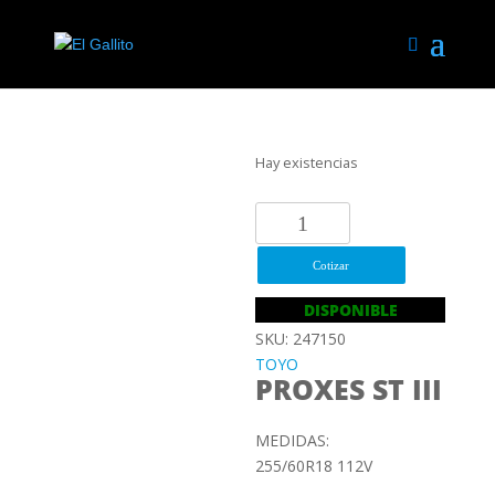
Hay existencias
255/60R18
112V
TOYO
Cotizar
PROXES
DISPONIBLE
ST
SKU: 247150
III
TOYO
cantidad
PROXES ST III
MEDIDAS:
255/60R18 112V