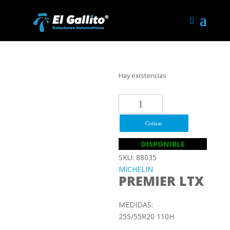
Hay existencias
255/55R20
110H
MICHELIN
Cotizar
PREMIER
DISPONIBLE
LTX
SKU: 88035
cantidad
MICHELIN
PREMIER LTX
MEDIDAS:
255/55R20 110H