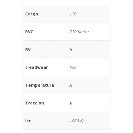
Carga
110
RVC
210 Km/hr
RV
H
treadwear
620
Temperatura
A
Traccion
A
Icc
1060 Kg