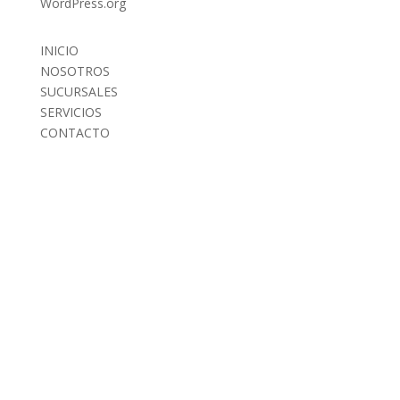
WordPress.org
INICIO
NOSOTROS
SUCURSALES
SERVICIOS
CONTACTO
INICIO
NOSOTROS
SUCURSALES
SERVICIOS
CONTACTO
AVISO DE PRIVACIDAD