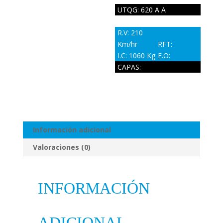
UTQG: 620 A A
R.V: 210
Km/hr
RFT:
I.C: 1060 Kg
E.O:
CAPAS:
Información adicional
Valoraciones (0)
INFORMACIÓN
ADICIONAL