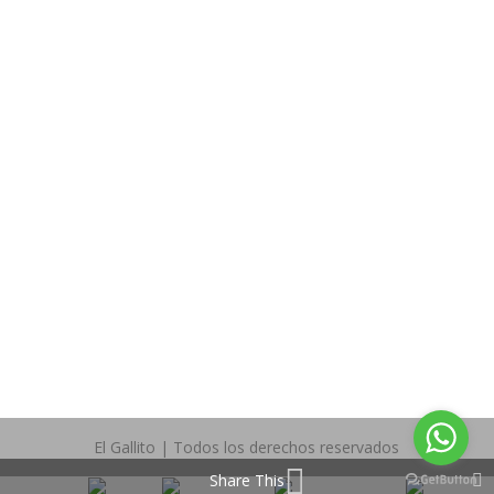
TIPS Y RECOMENDACIONES
POLITICAS EN CAMBIOS Y DEVOLUCIONES
GARANTÍAS
SÍGUENOS EN:
Facebook
Twitter
El Gallito | Todos los derechos reservados
Share This