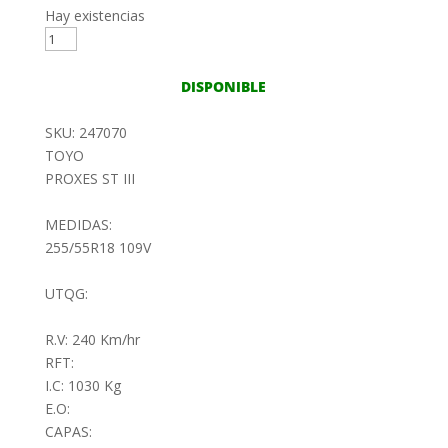
Hay existencias
255/55R18
109V
TOYO
DISPONIBLE
PROXES
ST
SKU: 247070
III
TOYO
cantidad
PROXES ST III
MEDIDAS:
255/55R18 109V
UTQG:
R.V: 240 Km/hr
RFT:
I.C: 1030 Kg
E.O:
CAPAS: