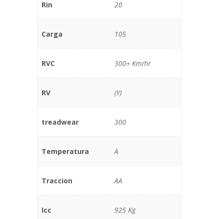
Rin
20
Carga
105
RVC
300+ Km/hr
RV
(Y)
treadwear
300
Temperatura
A
Traccion
AA
Icc
925 Kg