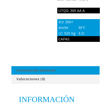
UTQG: 300 AA A
R.V: 300+
Km/hr
RFT:
I.C: 925 Kg
E.O:
CAPAS:
Información adicional
Valoraciones (0)
INFORMACIÓN