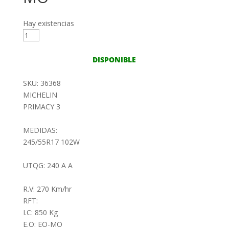
Hay existencias
245/55R17
102W
MICHELIN
DISPONIBLE
PRIMACY
3
SKU: 36368
EO-
MICHELIN
MO
PRIMACY 3
cantidad
MEDIDAS:
245/55R17 102W
UTQG: 240 A A
R.V: 270 Km/hr
RFT:
I.C: 850 Kg
E.O: EO-MO