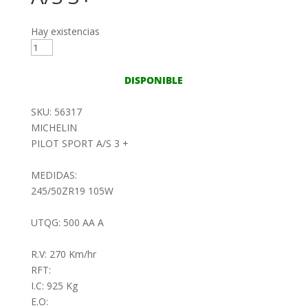
Hay existencias
245/50ZR19
105W
MICHELIN
DISPONIBLE
PILOT
SPORT
SKU: 56317
A/S
MICHELIN
3+
PILOT SPORT A/S 3 +
cantidad
MEDIDAS:
245/50ZR19 105W
UTQG: 500 AA A
R.V: 270 Km/hr
RFT:
I.C: 925 Kg
E.O: