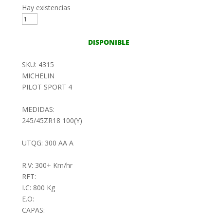
Hay existencias
245/45ZR18
100(Y)
MICHELIN
DISPONIBLE
PILOT
SPORT
SKU: 4315
4
MICHELIN
cantidad
PILOT SPORT 4
MEDIDAS:
245/45ZR18 100(Y)
UTQG: 300 AA A
R.V: 300+ Km/hr
RFT:
I.C: 800 Kg
E.O:
CAPAS: