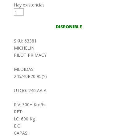
Hay existencias
245/40R20
95Y
MICHELIN
DISPONIBLE
PILOT
PRIMACY
SKU: 63381
cantidad
MICHELIN
PILOT PRIMACY
MEDIDAS:
245/40R20 95(Y)
UTQG: 240 AA A
R.V: 300+ Km/hr
RFT:
I.C: 690 Kg
E.O:
CAPAS: