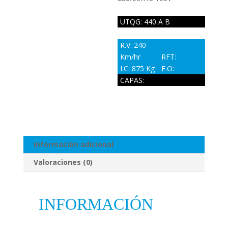
UTQG: 440 A B
R.V: 240
Km/hr
RFT:
I.C: 875 Kg
E.O:
CAPAS:
Información adicional
Valoraciones (0)
INFORMACIÓN