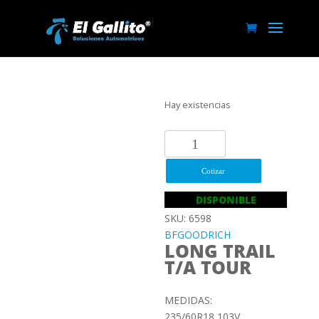
Hay existencias
235/60R18
103V
BFGOODRICH
Cotizar
LONG
DISPONIBLE
TRAIL
SKU: 6598
T/A
BFGOODRICH
TOUR
LONG TRAIL
cantidad
T/A TOUR
MEDIDAS:
235/60R18 103V