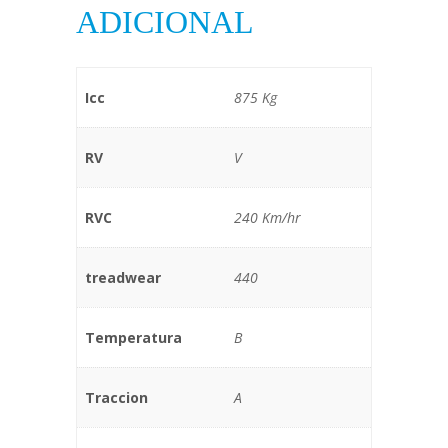
ADICIONAL
Icc
875 Kg
RV
V
RVC
240 Km/hr
treadwear
440
Temperatura
B
Traccion
A