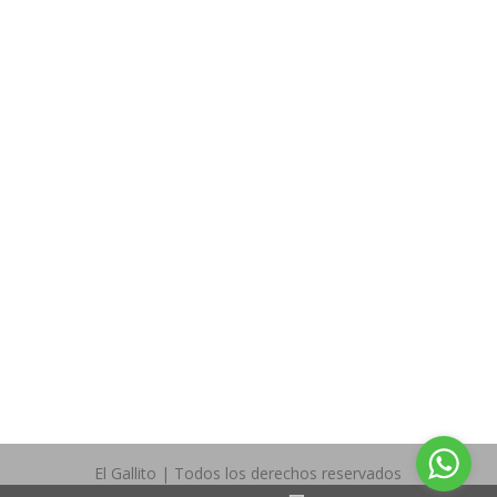
AVISO DE PRIVACIDAD
TIPS Y RECOMENDACIONES
POLITICAS EN CAMBIOS Y DEVOLUCIONES
GARANTÍAS
SÍGUENOS EN:
Facebook
Twitter
El Gallito | Todos los derechos reservados