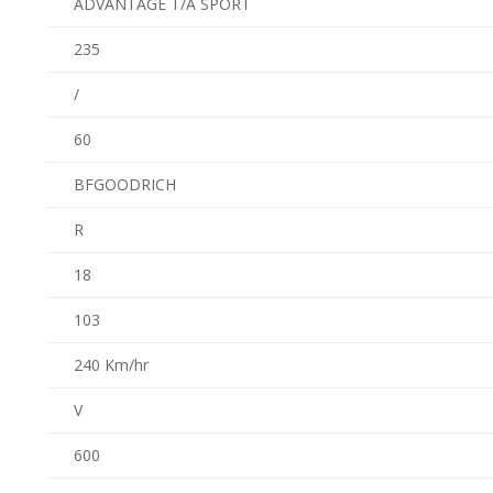
ADVANTAGE T/A SPORT
235
/
60
BFGOODRICH
R
18
103
240 Km/hr
V
600