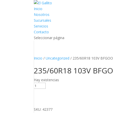
Inicio
Nosotros
Sucursales
Servicios
Contacto
Seleccionar página
Inicio
/
Uncategorized
/ 235/60R18 103V BFGO
235/60R18 103V BFG
Hay existencias
235/60R18
103V
BFGOODRICH
ADVANTAGE
T/A
SKU: 42377