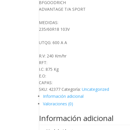
SPORT
BFGOODRICH
cantidad
ADVANTAGE T/A SPORT
MEDIDAS:
235/60R18 103V
UTQG: 600 A A
R.V: 240 Km/hr
RFT:
I.C: 875 Kg
E.O:
CAPAS:
SKU:
42377
Categoría:
Uncategorized
Información adicional
Valoraciones (0)
Información adicional