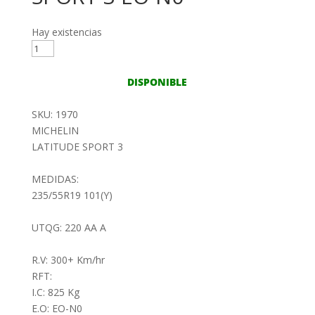
Hay existencias
235/55R19
101Y
MICHELIN
DISPONIBLE
LATITUDE
SPORT
SKU: 1970
3
MICHELIN
EO-
LATITUDE SPORT 3
N0
cantidad
MEDIDAS:
235/55R19 101(Y)
UTQG: 220 AA A
R.V: 300+ Km/hr
RFT:
I.C: 825 Kg
E.O: EO-N0