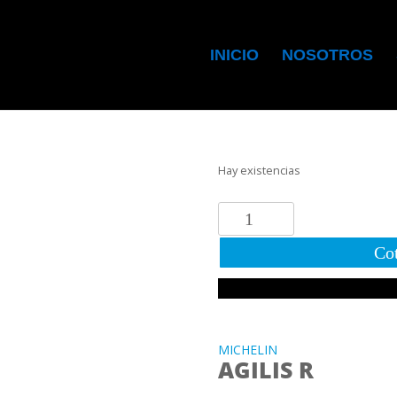
INICIO
NOSOTROS
Hay existencias
225/70R15
112/110R
Cot
MICHELIN
AGILIS
R
cantidad
MICHELIN
AGILIS R