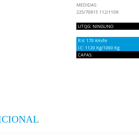
MEDIDAS:
225/70R15 112/110R
UTQG: NINGUNO
R.V: 170 Km/hr
I.C: 1120 Kg/1060 Kg
CAPAS:
ICIONAL