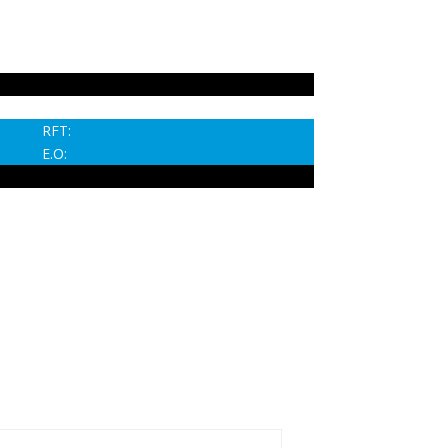
RFT:
E.O: