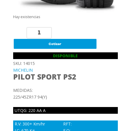
Hay existencias
225/45ZR17
94(Y)
MICHELIN
Cotizar
PILOT
DISPONIBLE
SPORT
SKU: 14015
PS2
MICHELIN
cantidad
PILOT SPORT PS2
MEDIDAS:
225/45ZR17 94(Y)
UTQG: 220 AA A
R.V: 300+ Km/hr
RFT:
I.C: 670 Kg
E.O: