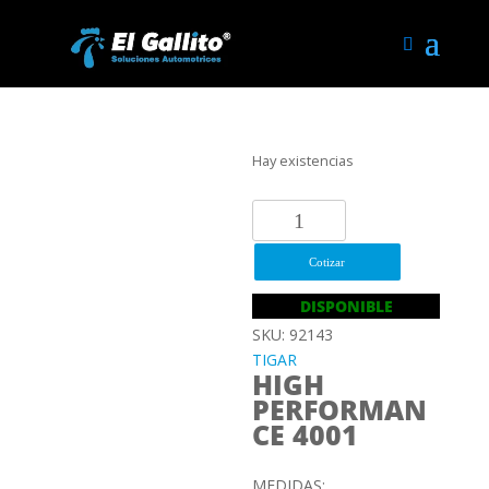
Hay existencias
225/45R17
94W
TIGAR
Cotizar
HIGH
DISPONIBLE
PERFORMANCE
SKU: 92143
4001
TIGAR
cantidad
HIGH
PERFORMAN
CE 4001
MEDIDAS: