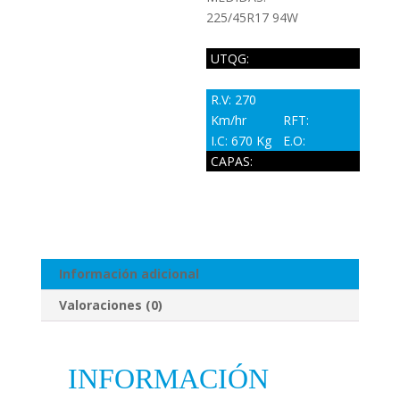
225/45R17 94W
UTQG:
R.V: 270
Km/hr
RFT:
I.C: 670 Kg
E.O:
CAPAS:
Información adicional
Valoraciones (0)
INFORMACIÓN