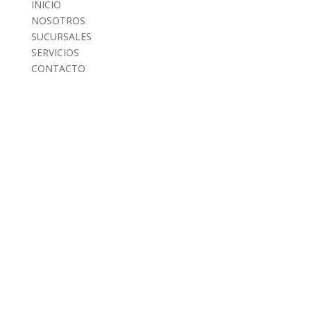
INICIO
NOSOTROS
SUCURSALES
SERVICIOS
CONTACTO
INICIO
NOSOTROS
SUCURSALES
SERVICIOS
CONTACTO
AVISO DE PRIVACIDAD
TIPS Y RECOMENDACIONES
POLITICAS EN CAMBIOS Y DEVOLUCIONES
GARANTÍAS