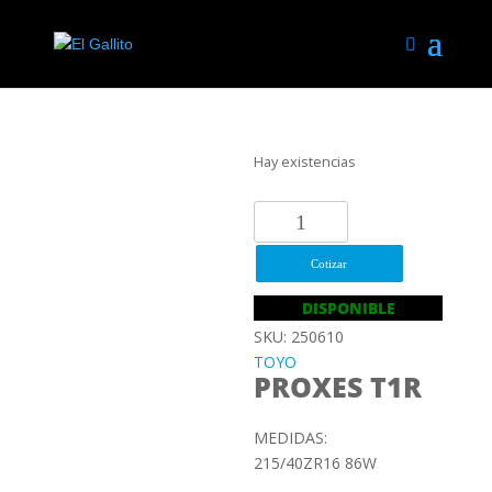
Hay existencias
215/40ZR16
86W
TOYO
Cotizar
PROXES
DISPONIBLE
T1R
SKU: 250610
cantidad
TOYO
PROXES T1R
MEDIDAS:
215/40ZR16 86W