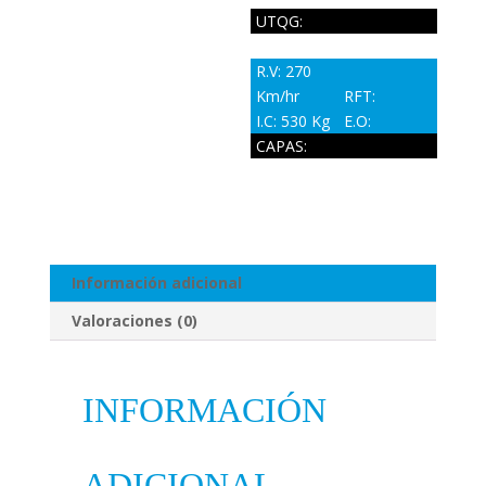
UTQG:
R.V: 270
Km/hr
RFT:
I.C: 530 Kg
E.O:
CAPAS:
Información adicional
Valoraciones (0)
INFORMACIÓN
ADICIONAL