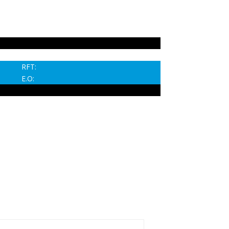
RFT:
E.O: