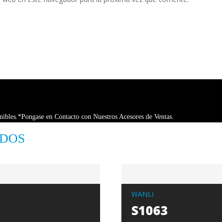
ibles.*Pongase en Contacto con Nuestros Acesores de Ventas.
ADOS
WANLI
S1063