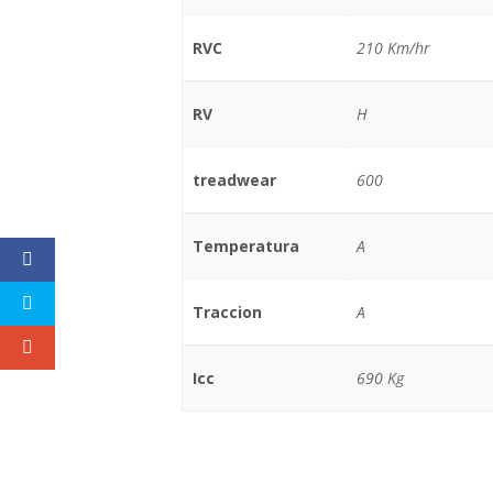
RVC
210 Km/hr
RV
H
treadwear
600
Temperatura
A
Traccion
A
Icc
690 Kg