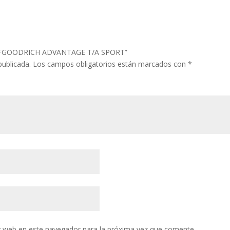
5H BFGOODRICH ADVANTAGE T/A SPORT”
publicada.
Los campos obligatorios están marcados con
*
y web en este navegador para la próxima vez que comente.