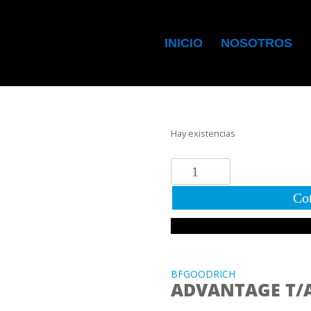
INICIO
NOSOTROS
Hay existencias
205/65R16
95H
Cot
BFGOODRICH
ADVANTAGE
T/A
SPORT
cantidad
BFGOODRICH
ADVANTAGE T/