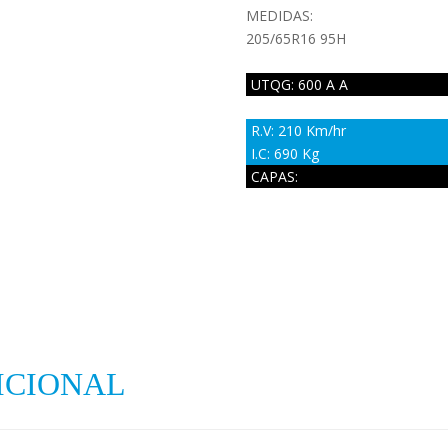
MEDIDAS:
205/65R16 95H
UTQG: 600 A A
R.V: 210 Km/hr
I.C: 690 Kg
CAPAS:
ICIONAL