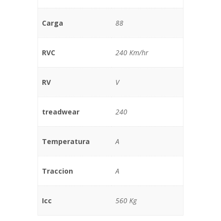
Carga
88
RVC
240 Km/hr
RV
V
treadwear
240
Temperatura
A
Traccion
A
Icc
560 Kg