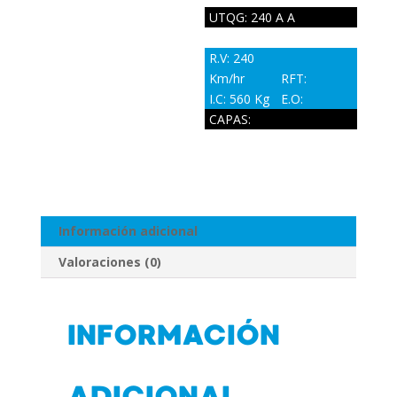
UTQG: 240 A A
R.V: 240
Km/hr
RFT:
I.C: 560 Kg
E.O:
CAPAS:
Información adicional
Valoraciones (0)
INFORMACIÓN
ADICIONAL